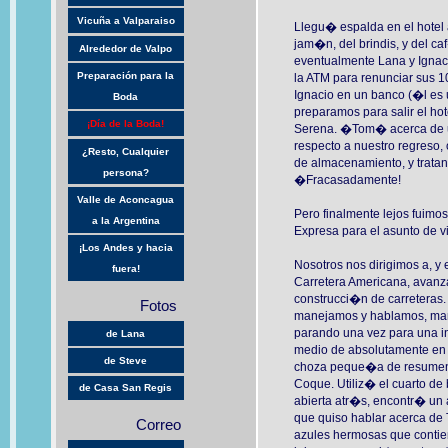
Vicuña a Valparaiso
Llegu� espalda en el hotel 
jam�n, del brindis, y del ca
Alrededor de Valpo
eventualmente Lana y Ignac
Preparación para la
la ATM para renunciar sus 
Ignacio en un banco (�l es 
Boda
preparamos para salir el hot
¡Día de la Boda!
Serena. �Tom� acerca de u
respecto a nuestro regreso,
¿Resto, Cualquier
de almacenamiento, y tratan
persona?
�Fracasadamente!
Valle de Aconcagua
Pero finalmente lejos fuimo
a la Argentina
Expresa para el asunto de v
¡Los Andes y hacia
Nosotros nos dirigimos a, y
fuera!
Carretera Americana, avan
construcci�n de carreteras. 
Fotos
manejamos y hablamos, ma
parando una vez para una in
de Lana
medio de absolutamente en
de Steve
choza peque�a de resumen 
Coque. Utiliz� el cuarto d
de Casa San Regis
abierta atr�s, encontr� un
que quiso hablar acerca de 
Correo
azules hermosas que contie