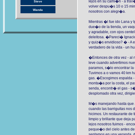
lejos en su cami�n - a trav�
Steve
volver despu�s 10 o 15 min
Wanda
nosotros con alegr�a.
Mientras �l fue ido Lana y 
due�o de la tienda, un vaq
y agradable, con ojos cente
deleitosa. �Pareci� Ignacio
y quiz�s envidioso? � - A e
verdadero de la vida - un hu
�Entonces de otra vez - al 
leve cuando advertimos nues
paramos, s�lo encontrar la 
Tuvimos a o vamos 40 km ha
gas. �Escogimos espalda - 
monta�a por la costa, el pa
senda, encontr� el gas - s�
desplomado otra vez, dirigie
M�s manejando hasta que a
cuando las barriguitas nos d
hicimos. Un restaurante de 
limpio y brillante que deja
lejos nosotros fuimos - enc
peque�o del cielo antes de
sentamos en una veranda, d