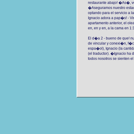
restaurante abajo! �As�, 
�Aseguramos nuestro estaci
optando para el servicio a la
Ignacio adora a pap�s! - Vi
apartamento anterior, el o
en, en y en, a la cama en 1:
El d�a 2 - bueno de que! n
de vincular y conexi�n, f�ci
espa�ol), Ignacio (la cant
(el traductor). �Ignacio ha 
todos nosotros se sienten e