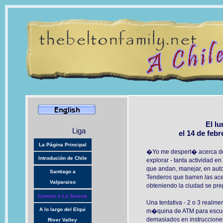
El l
Liga
el 14 de febr
La Página Principal
�Yo me despert� acerca de
Introdución de Chile
explorar - tanta actividad en
que andan, manejar, en auto
Santiago a
Tenderos que barren las ace
Valparaiso
obteniendo la ciudad se pre
Camino a La Serena
Una tentativa - 2 o 3 realme
A lo largo del Elqui
m�quina de ATM para escupir
demasiados en instruccione
River Valley