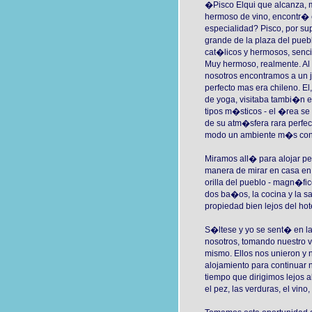
�Pisco Elqui que alcanza, 
hermoso de vino, encontr� 
especialidad? Pisco, por supu
grande de la plaza del pueb
cat�licos y hermosos, senci
Muy hermoso, realmente. Al 
nosotros encontramos a un
perfecto mas era chileno. El
de yoga, visitaba tambi�n 
tipos m�sticos - el �rea se
de su atm�sfera rara perfe
modo un ambiente m�s condu
Miramos all� para alojar pe
manera de mirar en casa en
orilla del pueblo - magn�fi
dos ba�os, la cocina y la sa
propiedad bien lejos del hote
S�ltese y yo se sent� en la
nosotros, tomando nuestro 
mismo. Ellos nos unieron y
alojamiento para continua
tiempo que dirigimos lejos 
el pez, las verduras, el vino