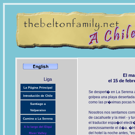
El ma
Liga
el 15 de febr
La Página Principal
Se despert� en La Serena a
Introdución de Chile
golpea una playa desertada
como las pr�ximas pocas h
Santiago a
Valparaiso
Nosotros nos sentamos comi
de cacahuete y la miel - y 
Camino a La Serena
el traductor espa�ol elect
A lo largo del Elqui
perezosamente el d�a. �H
del hotel la noche antes, "
River Valley