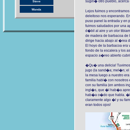
sugiri� otro pueblo, acerca
Steve
Wanda
Lejos fuimos y encontramos
deleitoso nos esperando. E
puso panel la entrada y en 
fuimos saludados por una a
d�bil al aire y un olor tibia
de madera de barbacoa de l
dirige hacia abajo al �rea d
El hoyo de la barbacoa era v
fondo de la escalera y los a
espacio a�reo abierto cubri
�Qu� una delicia! Tuvimos 
jugo (la sand�a; mel�n; el c
la mesa luego a nuestro era
familia habl� con nosotros e
con su familia (en ambos in
ingl�s, que �l hab�a apren
hab�a o�do que habla. �Pa
claramente algo �l y su fa
eran todos ojos!