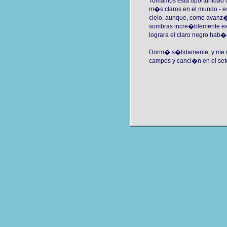
Tomamos esta oportunidad d
m�s claros en el mundo - es
cielo, aunque, como avanz�
sombras incre�blemente exc
lograra el claro negro hab
Dorm� s�lidamente, y me de
campos y canci�n en el seto