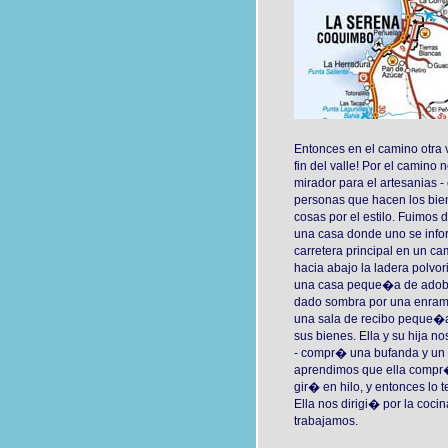
Entonces en el camino otra 
fin del valle! Por el camin
mirador para el artesanias -
personas que hacen los biene
cosas por el estilo. Fuimos 
una casa donde uno se infor
carretera principal en un ca
hacia abajo la ladera polvo
una casa peque�a de adobe
dado sombra por una enram
una sala de recibo peque�
sus bienes. Ella y su hija n
- compr� una bufanda y un 
aprendimos que ella compr� 
gir� en hilo, y entonces lo t
Ella nos dirigi� por la co
trabajamos.